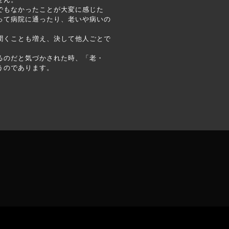
でもなかったことが大変に感じた
って病院に通ったり、老いや病いの
聞くことも増え、決して他人ごとで
るのだと気づかされた時、「老・
うのであります。