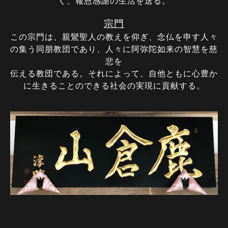
く、報恩感謝の生活を送る。
宗門
この宗門は、親鸞聖人の教えを仰ぎ、念仏を申す人々
の集う同朋教団であり、
人々に
阿弥陀如来の智慧を慈
悲を
伝える教団で
ある。それによって、自他ともに心豊か
に生きることのできる社会の実現に貢献する。