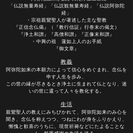
「仏説無量寿経」「仏説観無量寿経」「仏説阿弥陀
経」
・宗祖親鸞聖人が著述した主な聖教
『正信念仏偈』（『教行信証』行巻末の偈文）
『浄土和讃』
『高僧和讃』
『正像末和讃』
・中興の祖 蓮如上人のお手紙
『御文章』
教義
阿弥陀如来の本願力によって信心をめぐまれ、念仏を
申す人生を歩み、
この世の縁が尽きるとき浄土に生まれて仏となり、迷
いの世に還って人々を教化する。
生活
親鸞聖人の教えにみちびかれて、阿弥陀如来のみ心を
聞き、念仏を称えつつ、つねにわが身をふりかえり、
慚愧と歓喜のうちに、現世祈祷などにたよることな