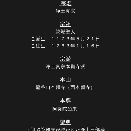
宗名
浄土真宗
宗祖
親鸞聖人
ご誕生 １１７３年５月２１日
ご往生 １２６３年１月１６日
宗派
浄土真宗本願寺派
本山
龍谷山本願寺（西本願寺）
本尊
阿弥陀如来
聖典
・阿弥陀如来が説かれた浄土三部経